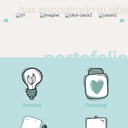
has encontrado tu sitio
portafolio
Branding
Packaging