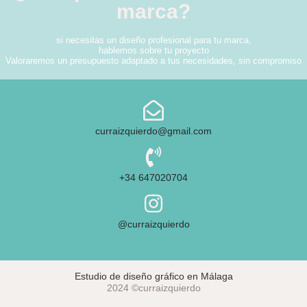
marca?
si necesitas un diseño profesional para tu marca,
hablemos sobre tu proyecto
Valoraremos un presupuesto adaptado a tus necesidades,
sin compromiso
curraizquierdo@gmail.com
+34 647020704
@curraizquierdo
Estudio de diseño gráfico en Málaga
2024 ©curraizquierdo