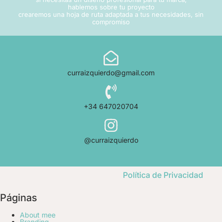
hablemos sobre tu proyecto
crearemos una hoja de ruta adaptada a tus necesidades,
sin
compromiso
curraizquierdo@gmail.com
+34 647020704
@curraizquierdo
Política de Privacidad
Páginas
About mee
Branding